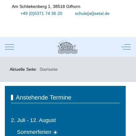
Am Schliekenberg 1, 38518 Gifhorn
+49 (0)5371 74 36 20
schule[at]isetal.de
Mobile Menu Toggle
Off-
Aktuelle Seite:
Startseite
Anstehende Termine
2. Juli - 12. August
Sommerferien ☀️