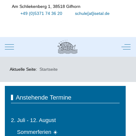
Am Schliekenberg 1, 38518 Gifhorn
+49 (0)5371 74 36 20
schule[at]isetal.de
Mobile Menu Toggle
Off-
Aktuelle Seite:
Startseite
Anstehende Termine
2. Juli - 12. August
Sommerferien ☀️