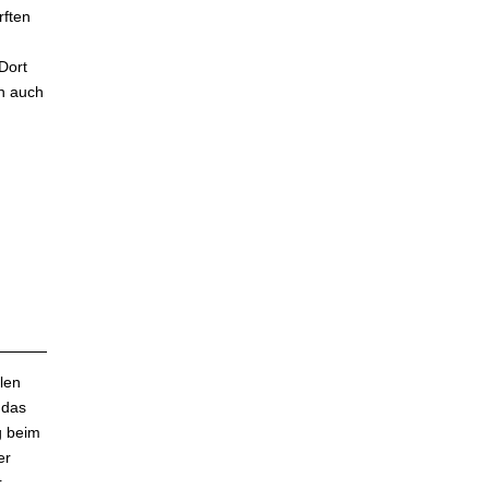
rften
Dort
n auch
len
 das
g beim
er
r