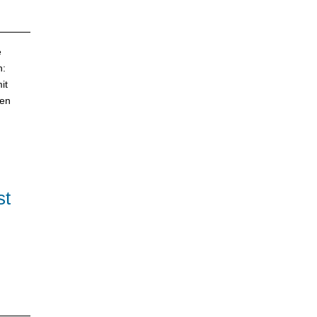
e
h:
it
den
st