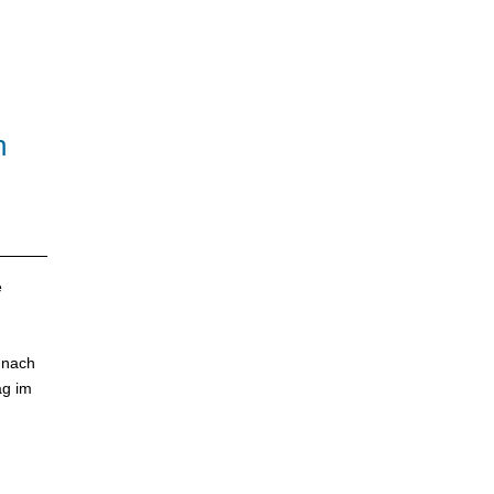
n
e
 nach
ag im