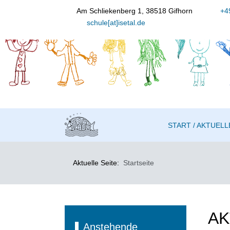
Am Schliekenberg 1, 38518 Gifhorn
+49
schule[at]isetal.de
START / AKTUELL
Aktuelle Seite:
Startseite
AK
Anstehende