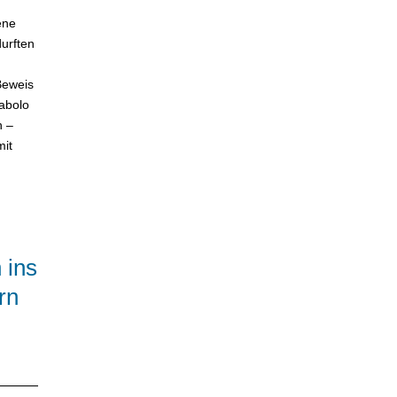
ene
durften
Beweis
iabolo
n –
mit
 ins
rn