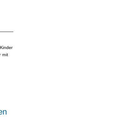
 Kinder
r mit
en