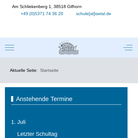
Am Schliekenberg 1, 38518 Gifhorn
+49 (0)5371 74 36 20
schule[at]isetal.de
Mobile Menu Toggle
Off-
Aktuelle Seite:
Startseite
Anstehende Termine
1. Juli
Letzter Schultag