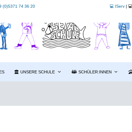
 (0)5371 74 36 20
💻 IServ
| 
ES
UNSERE SCHULE
SCHÜLER:INNEN