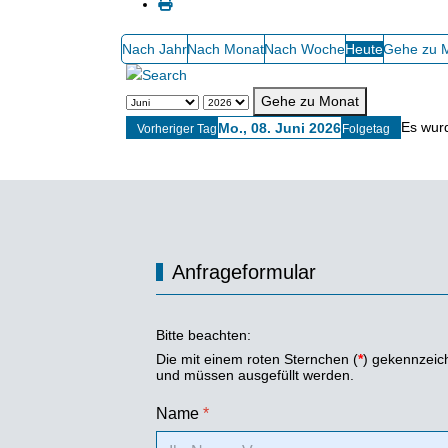
Nach Jahr
Nach Monat
Nach Woche
Heute
Gehe zu 
Gehe zu Monat
Es wur
Mo., 08. Juni 2026
Vorheriger Tag
Folgetag
Anfrageformular
Bitte beachten:
Die mit einem roten Sternchen (
*
) gekennzeich
und müssen ausgefüllt werden.
Name
*