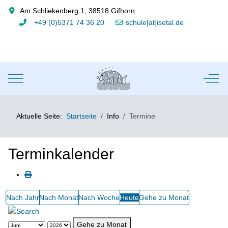
Am Schliekenberg 1, 38518 Gifhorn
+49 (0)5371 74 36 20
schule[at]isetal.de
Mobile Menu Toggle
Off-
Aktuelle Seite:
Startseite
Info
Termine
Terminkalender
Nach Jahr
Nach Monat
Nach Woche
Heute
Gehe zu Monat
Gehe zu Monat