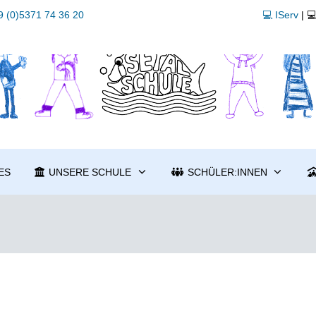
 (0)5371 74 36 20
💻 IServ
| 
ES
UNSERE SCHULE
SCHÜLER:INNEN