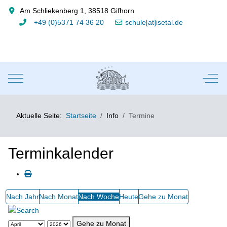
Am Schliekenberg 1, 38518 Gifhorn
+49 (0)5371 74 36 20
schule[at]isetal.de
Mobile Menu Toggle
Off-
Aktuelle Seite:
Startseite
Info
Termine
Terminkalender
Nach Jahr
Nach Monat
Nach Woche
Heute
Gehe zu Monat
Gehe zu Monat