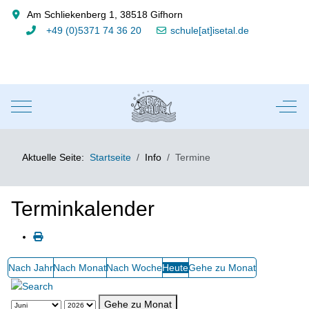
Am Schliekenberg 1, 38518 Gifhorn
+49 (0)5371 74 36 20
schule[at]isetal.de
Mobile Menu Toggle
Off-
Aktuelle Seite:
Startseite
Info
Termine
Terminkalender
Nach Jahr
Nach Monat
Nach Woche
Heute
Gehe zu Monat
Gehe zu Monat