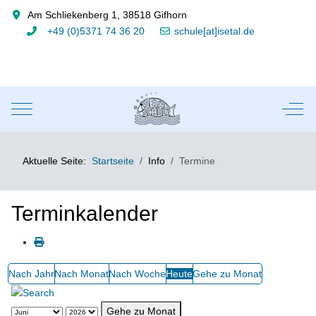
Am Schliekenberg 1, 38518 Gifhorn
+49 (0)5371 74 36 20
schule[at]isetal.de
Mobile Menu Toggle
Off-
Aktuelle Seite:
Startseite
Info
Termine
Terminkalender
Nach Jahr
Nach Monat
Nach Woche
Heute
Gehe zu Monat
Gehe zu Monat