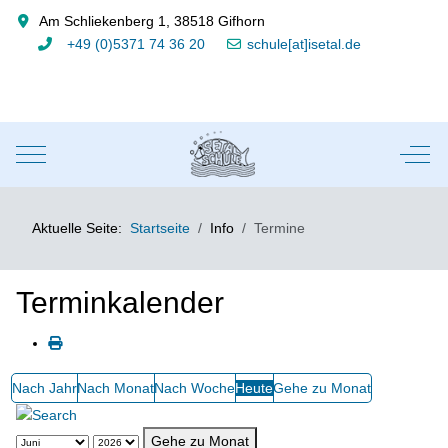
Am Schliekenberg 1, 38518 Gifhorn
+49 (0)5371 74 36 20
schule[at]isetal.de
Mobile Menu Toggle
Off-
Aktuelle Seite:
Startseite
Info
Termine
Terminkalender
Nach Jahr
Nach Monat
Nach Woche
Heute
Gehe zu Monat
Gehe zu Monat