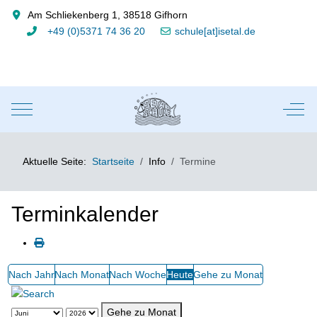
Am Schliekenberg 1, 38518 Gifhorn
+49 (0)5371 74 36 20
schule[at]isetal.de
Mobile Menu Toggle
Off-
Aktuelle Seite:
Startseite
Info
Termine
Terminkalender
Nach Jahr
Nach Monat
Nach Woche
Heute
Gehe zu Monat
Gehe zu Monat