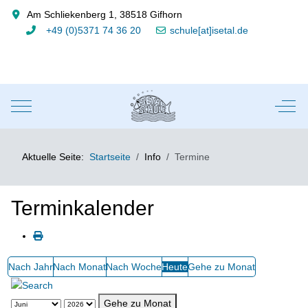
Am Schliekenberg 1, 38518 Gifhorn
+49 (0)5371 74 36 20
schule[at]isetal.de
Mobile Menu Toggle
Off-
Aktuelle Seite:
Startseite
Info
Termine
Terminkalender
Nach Jahr
Nach Monat
Nach Woche
Heute
Gehe zu Monat
Gehe zu Monat