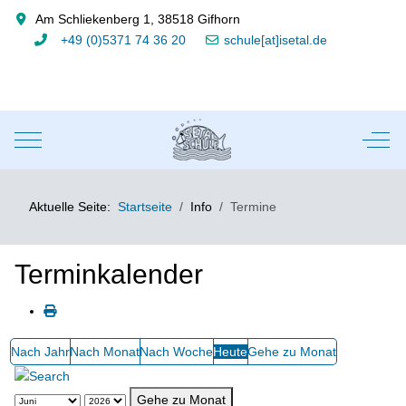
Am Schliekenberg 1, 38518 Gifhorn
+49 (0)5371 74 36 20
schule[at]isetal.de
Mobile Menu Toggle
Off-
Aktuelle Seite:
Startseite
Info
Termine
Terminkalender
Nach Jahr
Nach Monat
Nach Woche
Heute
Gehe zu Monat
Gehe zu Monat