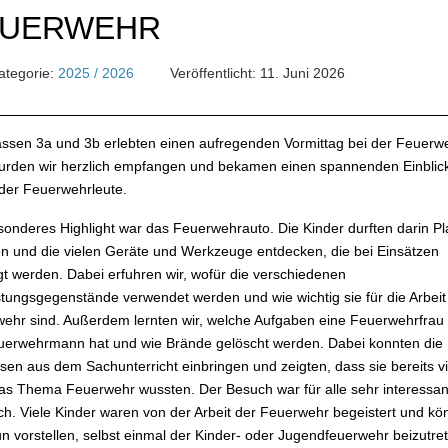
EUERWEHR
tegorie:
2025 / 2026
Veröffentlicht: 11. Juni 2026
assen 3a und 3b erlebten einen aufregenden Vormittag bei der Feuerw
urden wir herzlich empfangen und bekamen einen spannenden Einblick
 der Feuerwehrleute.
sonderes Highlight war das Feuerwehrauto. Die Kinder durften darin Pl
 und die vielen Geräte und Werkzeuge entdecken, die bei Einsätzen
gt werden. Dabei erfuhren wir, wofür die verschiedenen
tungsgegenstände verwendet werden und wie wichtig sie für die Arbeit
ehr sind. Außerdem lernten wir, welche Aufgaben eine Feuerwehrfrau
uerwehrmann hat und wie Brände gelöscht werden. Dabei konnten die 
ssen aus dem Sachunterricht einbringen und zeigten, dass sie bereits vi
as Thema Feuerwehr wussten. Der Besuch war für alle sehr interessan
ich. Viele Kinder waren von der Arbeit der Feuerwehr begeistert und k
un vorstellen, selbst einmal der Kinder- oder Jugendfeuerwehr beizutre