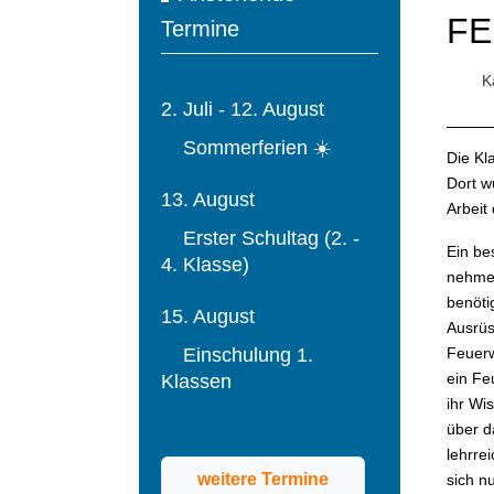
F
Termine
Ka
2. Juli - 12. August
Sommerferien ☀️
Die Kl
Dort w
13. August
Arbeit
Erster Schultag (2. -
Ein be
4. Klasse)
nehmen
benöti
15. August
Ausrüs
Einschulung 1.
Feuerw
ein Fe
Klassen
ihr Wi
über d
lehrre
weitere Termine
sich n