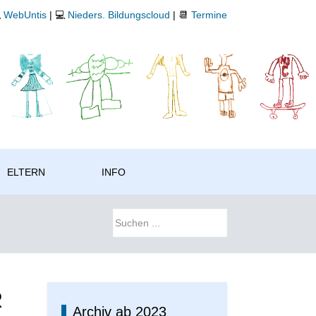

WebUntis
| 💻
Nieders. Bildungscloud
| 📆
Termine
ELTERN
INFO
R
Archiv ab 2023