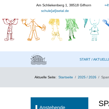
Am Schliekenberg 1, 38518 Gifhorn
+49
schule[at]isetal.de
START / AKTUELL
Aktuelle Seite:
Startseite
2025 / 2026
Span
SP
Anstehende