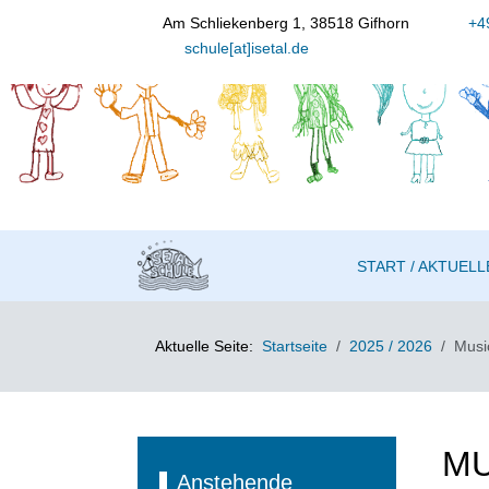
Am Schliekenberg 1, 38518 Gifhorn
+49
schule[at]isetal.de
START / AKTUELL
Aktuelle Seite:
Startseite
2025 / 2026
Music
MU
Anstehende