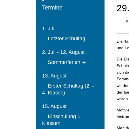
29
Termine
Ka
1. Juli
Letzter Schultag
Die 4a
und Le
2. Juli - 12. August
Die Di
Sommerferien ☀️
Schula
sich d
13. August
Sommer
Erster Schultag (2. -
wieder
4. Klasse)
der Is
waren 
15. August
Motivi
Einschulung 1.
Instru
Klassen
Man da