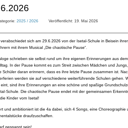
.6.2026
tegorie:
2025 / 2026
Veröffentlicht: 19. Mai 2026
 verabschiedet sich am 29.6.2026 von der Isetal-Schule in Beisein ihrer
hrern mit ihrem Musical „Die chaotische Pause“.
aloge schrieben sie selbst rund um ihre eigenen Erinnerungen aus dem
lltag. In der Pause kommt es zum Streit zwischen Mädchen und Jungs,
ie Schüler daran erinnern, dass es ihre letzte Pause zusammen ist. Na
ferien werden sie auf verschiedene weiterführende Schulen gehen. W
 eint, sind ihre Erinnerungen an eine schöne und spaßige Grundschulz
etal-Schule. Die chaotische Pause endet mit der gemeinsamen Erkenntn
die Kinder vom Isetal!
ert und ambitioniert ist die 4a dabei, sich 4 Songs, eine Choreographie
mentalstücke draufzuschaffen.
rf gespannt sein!