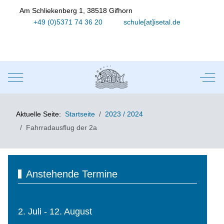
Am Schliekenberg 1, 38518 Gifhorn
+49 (0)5371 74 36 20
schule[at]isetal.de
Mobile Menu Toggle
Off-
Aktuelle Seite:
Startseite
2023 / 2024
Fahrradausflug der 2a
Anstehende Termine
2. Juli - 12. August